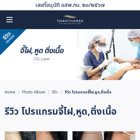
เลขที่อนุมัติ ฆสพ.กบ. ๒๐/๒๕๖๗
Home
Photo Album
รีวิว
รีวิว โปรแกรมจี้ไฝ,หูด,ติ่งเนื้อ
รีวิว โปรแกรมจี้ไฝ,หูด,ติ่งเนื้อ