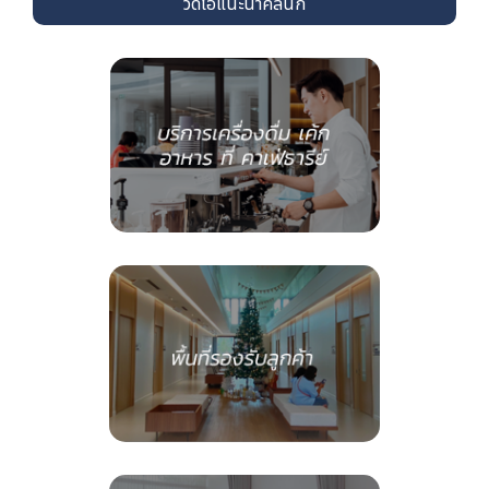
วิดีโอแนะนำคลินิก