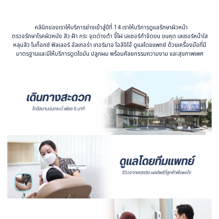
คลินิกของเราให้บริการย่างเข้าสู่ปีที่ 14 เราให้บริการดูแลรักษาผิวหน้า
ตรวจรักษาโรคผิวหนัง สิว ฝ้า กระ จุดด่างดำ จี้ไฝ เลเซอร์กำจัดขน ขนคุด เลเซอร์หน้าใส
หลุมสิว โบท็อ กซ์ ฟิลเลอร์ อัลเทอร่า เทอร์มาจ โอลิจิโอ้ ดูแลโดยแพทย์ ด้วยเครื่องมือที่มี
มาตรฐานและมีให้บริการดูดไขมัน ปลูกผม พร้อมศัลยกรรมความงาม และสุขภาพเพศ