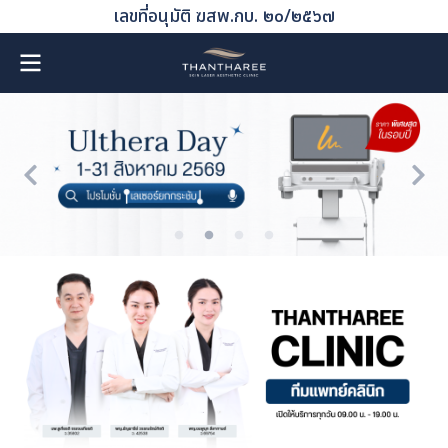
เลขที่อนุมัติ ฆสพ.กบ. ๒๐/๒๕๖๗