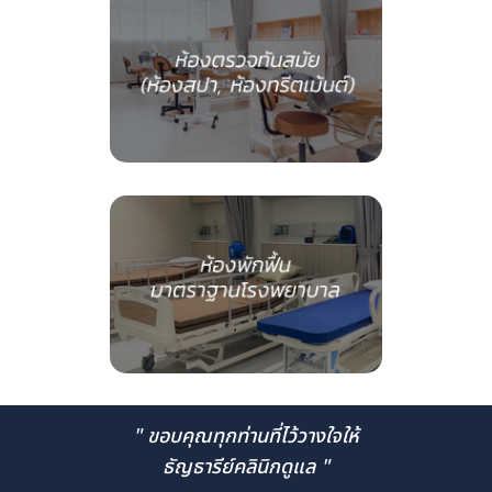
" ขอบคุณทุกท่านที่ไว้วางใจให้
ธัญธารีย์คลินิกดูแล "