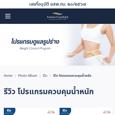
เลขที่อนุมัติ ฆสพ.กบ. ๒๐/๒๕๖๗
Home
Photo Album
รีวิว
รีวิว โปรแกรมควบคุมน้ำหนัก
รีวิว โปรแกรมควบคุมน้ำหนัก