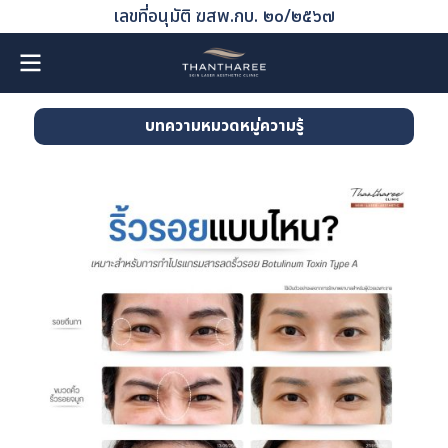
เลขที่อนุมัติ ฆสพ.กบ. ๒๐/๒๕๖๗
บทความหมวดหมู่ความรู้