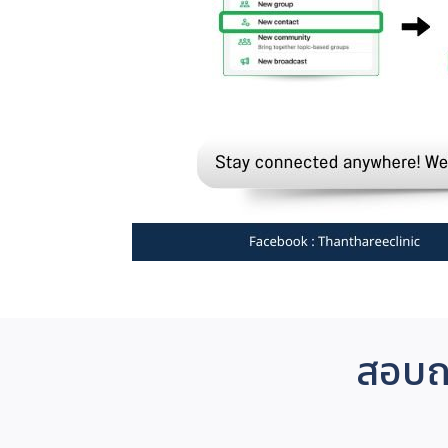
สอบถา