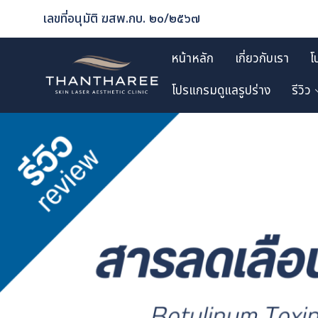
เลขที่อนุมัติ ฆสพ.กบ. ๒๐/๒๕๖๗
หน้าหลัก
เกี่ยวกับเรา
โ
โปรแกรมดูแลรูปร่าง
รีวิว