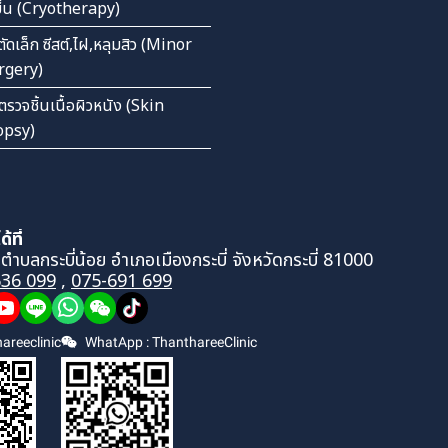
เย็น (Cryotherapy)
ตัดเล็ก ซีสต์,ไฝ,หลุมสิว (Minor
rgery)
ตรวจชิ้นเนื้อผิวหนัง (Skin
opsy)
้ที่
 ตำบลกระบี่น้อย อำเภอเมืองกระบี่ จังหวัดกระบี่ 81000
636 099
,
075-691 699
areeclinic
WhatApp : ThanthareeClinic