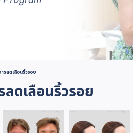
สารลดเลือนริ้วรอย
รลดเลือนริ้วรอย