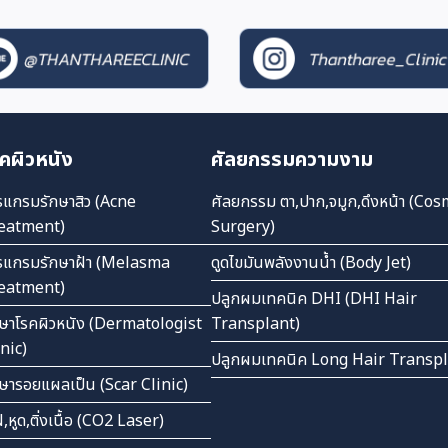
คผิวหนัง
ศัลยกรรมความงาม
รแกรมรักษาสิว (Acne
ศัลยกรรม ตา,ปาก,จมูก,ดึงหน้า (Cos
eatment)
Surgery)
รแกรมรักษาฝ้า (Melasma
ดูดไขมันพลังงานน้ำ (Body Jet)
eatment)
ปลูกผมเทคนิค DHI (DHI Hair
กษาโรคผิวหนัง (Dermatologist
Transplant)
inic)
ปลูกผมเทคนิค Long Hair Transp
กษารอยแผลเป็น (Scar Clinic)
ไฝ,หูด,ติ่งเนื้อ (CO2 Laser)