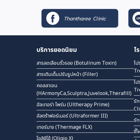
บริการยอดนิยม
โร
สารลดเลือนริ้วรอย (Botulinum Toxin)
โป
Tr
สารเติมเต็มปรับรูปหน้า (Filler)
โป
คอลลาเจน
Tr
(HArmonyCa,Sculptra,Juvelook,Therafill)
รั
อัลเทอร่า ไพร์ม (Ultherapy Prime)
Cl
อัลตร้าฟอร์เมอร์ (Ultraformer III)
รั
เทอร์มาจ (Thermage FLX)
จี้
โอลิจิโอ้ (Oligio X)