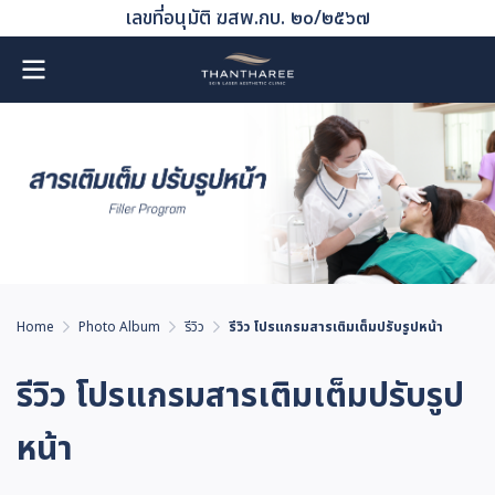
เลขที่อนุมัติ ฆสพ.กบ. ๒๐/๒๕๖๗
Home
Photo Album
รีวิว
รีวิว โปรแกรมสารเติมเต็มปรับรูปหน้า
รีวิว โปรแกรมสารเติมเต็มปรับรูป
หน้า