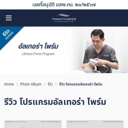
เลขที่อนุมัติ ฆสพ.กบ. ๒๐/๒๕๖๗
Home
Photo Album
รีวิว
รีวิว โปรแกรมอัลเทอร่า ไพร์ม
รีวิว โปรแกรมอัลเทอร่า ไพร์ม