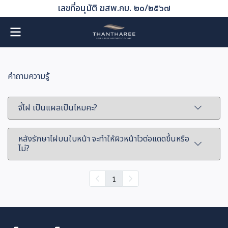
เลขที่อนุมัติ ฆสพ.กบ. ๒๐/๒๕๖๗
คำถามความรู้
จี้ไฝ เป็นแผลเป็นไหมคะ?
หลังรักษาไฝบนใบหน้า จะทำให้ผิวหน้าไวต่อแดดขึ้นหรือ
ไม่?
1