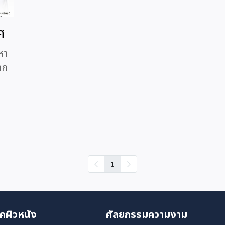
ศ
หา
ทก
1
คผิวหนัง
ศัลยกรรมความงาม