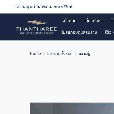
เลขที่อนุมัติ ฆสพ.กบ. ๒๐/๒๕๖๗
หน้าหลัก
เกี่ยวกับเรา
โ
โปรแกรมดูแลรูปร่าง
รีวิว
Home
บทความทั้งหมด
ความรู้