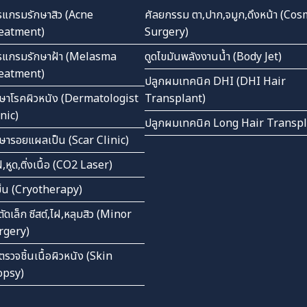
รแกรมรักษาสิว (Acne
ศัลยกรรม ตา,ปาก,จมูก,ดึงหน้า (Cos
eatment)
Surgery)
รแกรมรักษาฝ้า (Melasma
ดูดไขมันพลังงานน้ำ (Body Jet)
eatment)
ปลูกผมเทคนิค DHI (DHI Hair
กษาโรคผิวหนัง (Dermatologist
Transplant)
inic)
ปลูกผมเทคนิค Long Hair Transp
กษารอยแผลเป็น (Scar Clinic)
ไฝ,หูด,ติ่งเนื้อ (CO2 Laser)
เย็น (Cryotherapy)
ตัดเล็ก ซีสต์,ไฝ,หลุมสิว (Minor
rgery)
ตรวจชิ้นเนื้อผิวหนัง (Skin
opsy)