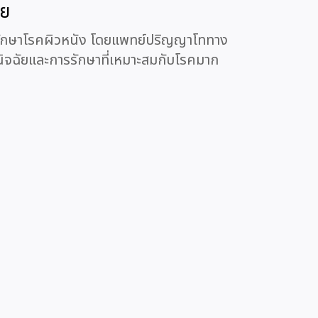
อย
าร รักษาโรคผิวหนัง โดยแพทย์ปริญญาโททาง
วินิจฉัยและการรักษาที่เหมาะสมกับโรคมาก