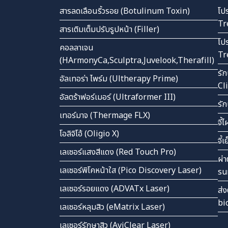
สารลดเลือนริ้วรอย (Botulinum Toxin)
โป
Tr
สารเติมเต็มปรับรูปหน้า (Filler)
โป
คอลลาเจน
Tr
(HArmonyCa,Sculptra,Juvelook,Therafill)
รั
อัลเทอร่า ไพร์ม (Ultherapy Prime)
Cl
อัลตร้าฟอร์เมอร์ (Ultraformer III)
รั
เทอร์มาจ (Thermage FLX)
จี้
โอลิจิโอ้ (Oligio X)
จี้
เลเซอร์แสงสีแดง (Red Touch Pro)
ผ่า
เลเซอร์พิโคหน้าใส (Pico Discovery Laser)
su
เลเซอร์รอยแดง (ADVATx Laser)
ส่ง
bi
เลเซอร์หลุมสิว (eMatrix Laser)
เลเซอร์รักษาสิว (AviClear Laser)