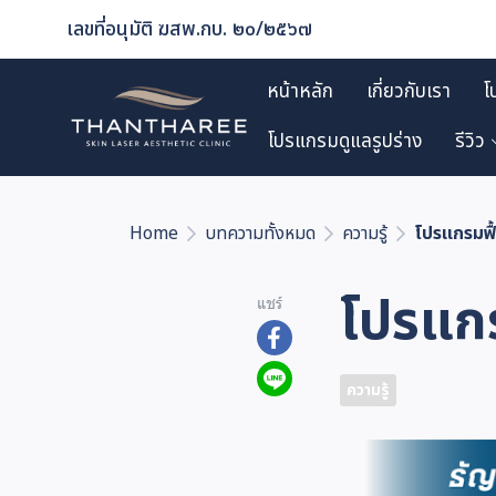
เลขที่อนุมัติ ฆสพ.กบ. ๒๐/๒๕๖๗
หน้าหลัก
เกี่ยวกับเรา
โ
โปรแกรมดูแลรูปร่าง
รีวิว
Home
บทความทั้งหมด
ความรู้
โปรแกรมฟ
โปรแก
แชร์
ความรู้