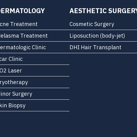
DERMATOLOGY
AESTHETIC SURGER
cne Treatment
Cosmetic Surgery
elasma Treatment
Liposuction (body-jet)
ermatologic Clinic
DHI Hair Transplant
car Clinic
O2 Laser
ryotherapy
inor Surgery
kin Biopsy