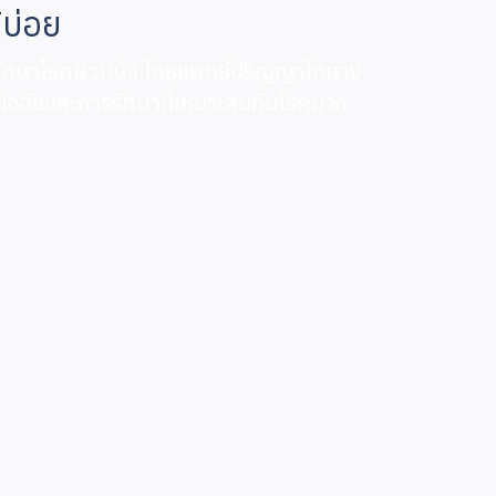
้บ่อย
าร รักษาโรคผิวหนัง โดยแพทย์ปริญญาโททาง
วินิจฉัยและการรักษาที่เหมาะสมกับโรคมาก