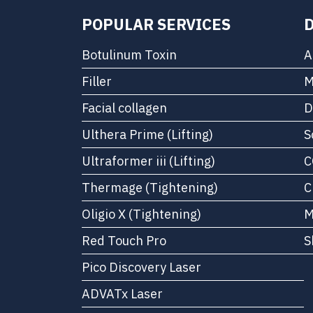
POPULAR SERVICES
Botulinum Toxin
A
Filler
M
Facial collagen
D
Ulthera Prime (Lifting)
S
Ultraformer iii (Lifting)
C
Thermage (Tightening)
C
Oligio X (Tightening)
M
Red Touch Pro
S
Pico Discovery Laser
ADVATx Laser