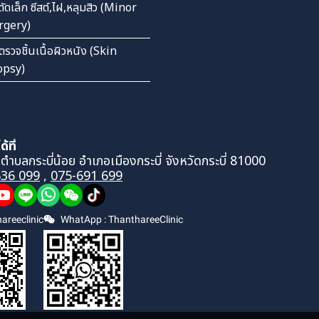
ตัดเล็ก ซีสต์,ไฝ,หลุมสิว (Minor
rgery)
ตรวจชิ้นเนื้อผิวหนัง (Skin
opsy)
้ที่
 ตำบลกระบี่น้อย อำเภอเมืองกระบี่ จังหวัดกระบี่ 81000
636 099
,
075-691 699
areeclinic
WhatApp : ThanthareeClinic