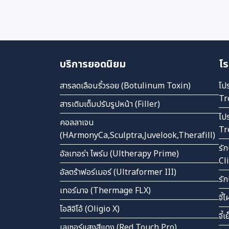
บริการยอดนิยม
โร
สารลดเลือนริ้วรอย (Botulinum Toxin)
โป
Tr
สารเติมเต็มปรับรูปหน้า (Filler)
โป
คอลลาเจน
Tr
(HArmonyCa,Sculptra,Juvelook,Therafill)
รั
อัลเทอร่า ไพร์ม (Ultherapy Prime)
Cl
อัลตร้าฟอร์เมอร์ (Ultraformer III)
รั
เทอร์มาจ (Thermage FLX)
จี้
โอลิจิโอ้ (Oligio X)
จี้
เลเซอร์แสงสีแดง (Red Touch Pro)