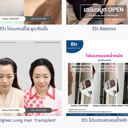
รีวิว โปรแกรมจี้ไฝ,หูด,ติ่งเนื้อ
รีวิว ศัลยกรรม
ว ปลูกผม Long Hair Transplant
รีวิว โปรแกรมควบคุมน้ำหนัก