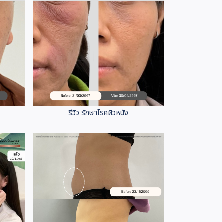
รีวิว รักษาโรคผิวหนัง