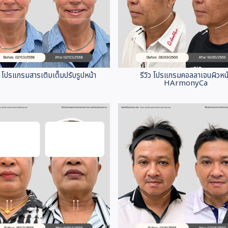
ิว โปรแกรมสารเติมเต็มปรับรูปหน้า
รีวิว โปรแกรมคอลลาเจนผิวหน
HArmonyCa