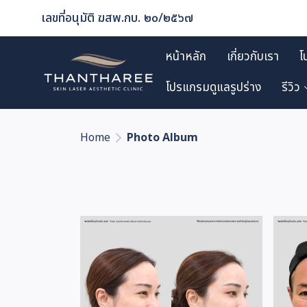
เลขที่อนุมัติ ฆสพ.กบ. ๒๐/๒๕๖๗
หน้าหลัก
เกี่ยวกับเรา
โ
โปรแกรมดูแลรูปร่าง
รีวิว
Home
Photo Album